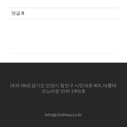
댓글
0
[431-062] 경기도 안양시 동안구 시민대로 401, 대륭테
크노타운 15차 1901호
info@chohwa.co.kr