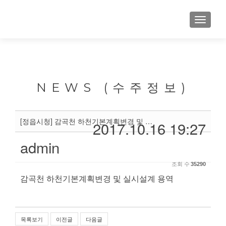
NEWS (수주정보)
[정읍시청] 감곡천 하천기본계획변경 및 실시설계 용역
2017.10.16 19:27
admin
조회 수
35290
감곡천 하천기본계획변경 및 실시설계 용역
목록보기
이전글
다음글