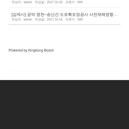
작성자 : admin
작성일 : 2017.10.16
조회수 : 484
역
[김제시] 공덕 명천~송산간 도로확포장공사 사전재해영향성
작성자 : admin
작성일 : 2017.10.16
조회수 : 588
검토 용역
Powered by Kingkong Board
[431-062] 경기도 안양시 동안구 시민대로 401, 대륭테
크노타운 15차 1901호